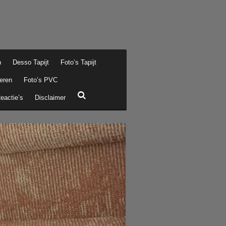
n
Desso Tapijt
Foto’s Tapijt
eren
Foto’s PVC
eactie’s
Disclaimer