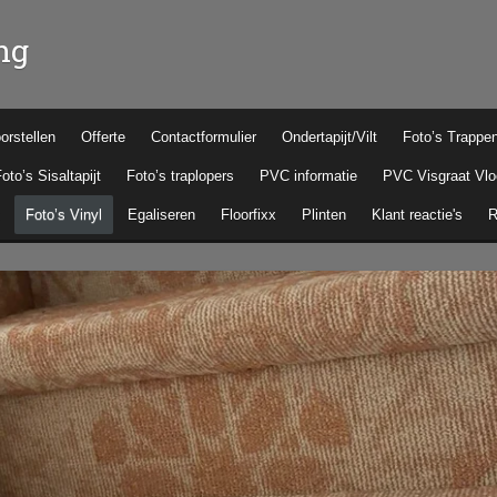
ng
orstellen
Offerte
Contactformulier
Ondertapijt/Vilt
Foto’s Trappe
oto’s Sisaltapijt
Foto’s traplopers
PVC informatie
PVC Visgraat Vlo
Foto’s Vinyl
Egaliseren
Floorfixx
Plinten
Klant reactie's
R