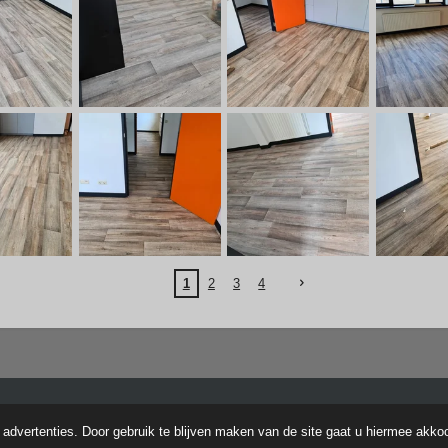
1
2
3
4
l Rights Reserved
advertenties. Door gebruik te blijven maken van de site gaat u hiermee akko