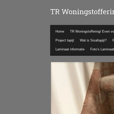
Ga
TR Woningstofferi
direct
naar
de
hoofdinhoud
Home
TR Woningstoffering/ Even vo
Project tapijt
Wat is Sisaltapijt?
F
Laminaat informatie
Foto’s Laminaat